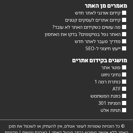
מאמרים מן האתר
קידום אורגני לאתר חדש
קידום אתרים לעסקים קטנים
מה עושים כשקידום האתר לא עובד?
האתר נפל במיקומים? בדקו את האחסון
מדריך מעבר לאתר חדש
ייעוץ חיצוני ל-SEO
מושגים בקידום אתרים
פוטר אתר
נתיבי ניווט
כותרת רמה 1
ATF
כוונת המשתמש
הפניות 301
תגיות אלט
© כל הזכויות שמורות לעופר אטלס, אין להעתיק או לשכפל את תוכן
האתר ללא אישור מפורש בכתב מבעל האתר |
הצהרת נגישות
|
מדיניות