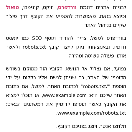
לבניית אתרים דוגמת
וורדפרס
, וויקס, קונימבו,
טואול
וכיוצא בזאת, מאפשרות להטמיע את הקובץ דרך פיצ'ר
שקיים בניהול האתר.
בוורדפרס למשל, צריך להוריד תוסף SEO כמו יואסט
ודומיו, ובאמצעותו ניתן לייצר קובץ robots.txt ולאשר
אותו. פעולה פשוטה ומהירה.
בפועל, אם נצלול אל הנושא, הקובץ הזה ממוקם בשורש
הדומיין של האתר, כך שניתן לגשת אליו בקלות על ידי
הוספת "/robots.txt" לכתובת האתר. למשל, אם כתובת
האתר שלכם היא: www.example.com, אז תוכלו למצוא
את הקובץ כאשר תוסיפו לדומיין את המשתנים הבאים:
www.example.com/robots.txt.
תלחצו אנטר, ויוצג בפניכם הקובץ.