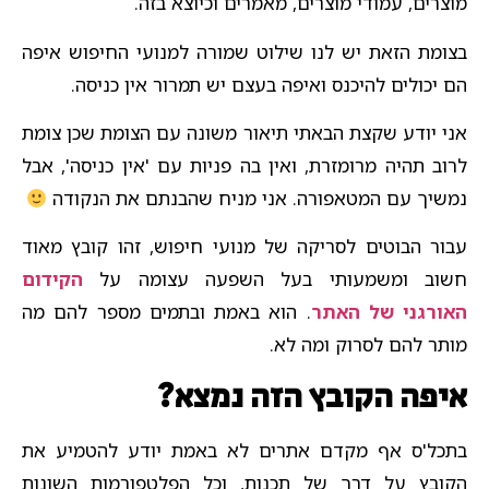
מוצרים, עמודי מוצרים, מאמרים וכיוצא בזה.
בצומת הזאת יש לנו שילוט שמורה למנועי החיפוש איפה
הם יכולים להיכנס ואיפה בעצם יש תמרור אין כניסה.
אני יודע שקצת הבאתי תיאור משונה עם הצומת שכן צומת
לרוב תהיה מרומזרת, ואין בה פניות עם 'אין כניסה', אבל
נמשיך עם המטאפורה. אני מניח שהבנתם את הנקודה
עבור הבוטים לסריקה של מנועי חיפוש, זהו קובץ מאוד
חשוב ומשמעותי בעל השפעה עצומה על
הקידום
האורגני של האתר
. הוא באמת ובתמים מספר להם מה
מותר להם לסרוק ומה לא.
איפה הקובץ הזה נמצא?
בתכל'ס אף מקדם אתרים לא באמת יודע להטמיע את
הקובץ על דרך של תכנות, וכל הפלטפורמות השונות