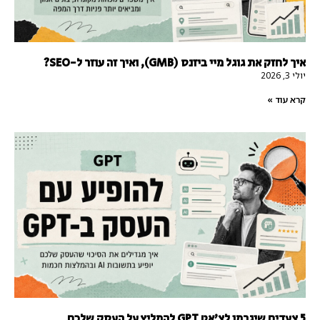
איך לחזק את גוגל מיי ביזנס (GMB), ואיך זה עוזר ל-SEO?
יולי 3, 2026
קרא עוד »
5 צעדים שיגרמו לצ'אט GPT להמליץ על העסק שלכם