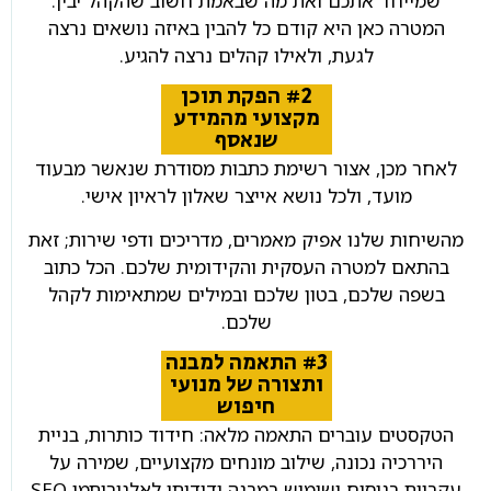
שמייחד אתכם ואת מה שבאמת חשוב שהקהל יבין.
המטרה כאן היא קודם כל להבין באיזה נושאים נרצה
לגעת, ולאילו קהלים נרצה להגיע.
#2 הפקת תוכן
מקצועי מהמידע
שנאסף
לאחר מכן, אצור רשימת כתבות מסודרת שנאשר מבעוד
מועד, ולכל נושא אייצר שאלון לראיון אישי.
מהשיחות שלנו אפיק מאמרים, מדריכים ודפי שירות; זאת
בהתאם למטרה העסקית והקידומית שלכם. הכל כתוב
בשפה שלכם, בטון שלכם ובמילים שמתאימות לקהל
שלכם.
#3 התאמה למבנה
ותצורה של מנועי
חיפוש
הטקסטים עוברים התאמה מלאה: חידוד כותרות, בניית
היררכיה נכונה, שילוב מונחים מקצועיים, שמירה על
עקביות בניסוח ושימוש במבנה ידידותי לאלגוריתמי SEO