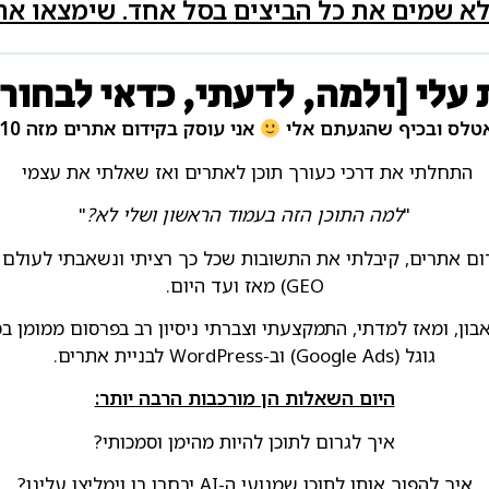
לא שמים את כל הביצים בסל אחד. שימצאו א
עלי [ולמה, לדעתי, כדאי לבחור 
טלס ובכיף שהגעתם אלי
אני עוסק בקידום אתרים מזה 10 שנים.
התחלתי את דרכי כעורך תוכן לאתרים ואז שאלתי את עצמי
"
למה התוכן הזה בעמוד הראשון ושלי לא?
"
GEO) מאז ועד היום.
ן, ומאז למדתי, התמקצעתי וצברתי ניסיון רב בפרסום ממומן 
גוגל (Google Ads) וב-WordPress לבניית אתרים.
היום השאלות הן מורכבות הרבה יותר:
איך לגרום לתוכן להיות מהימן וסמכותי?
איך להפוך אותו לתוכן שמנועי ה-AI יבחרו בו וימליצו עלינו?