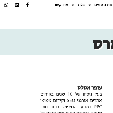
נות נוספים
בלוג
צרו קשר
רס
עופר אטלס
בעל ניסיון של 10 שנים בקידום
אתרים אורגני SEO וקידום ממומן
PPC במנועי החיפוש.
כותב תוכן
מנוסה בכתיבת המותאמת קודם כל