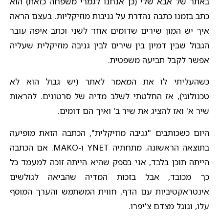
באתר של אבא שלי (כן אנחנו לגמרי משפחה כזאת) הוא
כתב בזמנו כתבה נהדרת על גניבות מוזיקליות. בעצם הראה
איך יש המון שירים שדומים אחד לשני וכתב איפה עובר
הגבול שבין דמיון בין שירים לבין גניבה מוזיקלית שעליה
אפשר לקבל תביעה משפטית.
כשהעליתי לו את המאמר לאתר (יש גבול הוא לא
טכנולוגי), אז החלטתי לשלב מדיה של סרטונים. להראות
שיר א' ואז להציג את שיר ב' ואיך הם דומים.
היום כשכותבים "גניבה מוזיקלית", הכתבה הזאת מופיעה
בתוצאה הראשונה. מתחתיה YNET ו-MAKO. אם הכתבה
הייתה תוכן בלבד, אני בספק שהיא הייתה זוכה למעמד כל
כך מכובד, אבל בזכות המדיה שהביאה לגולשים
אינטראקטיביות עם הדף, חווית המשתמש והערך המוסף
עלו, וגוגל מצדם צ'יפרו.