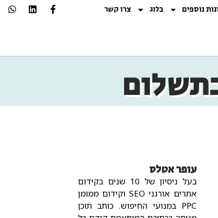
נות נוספים
בלוג
צרו קשר
בתשלום
עופר אטלס
בעל ניסיון של 10 שנים בקידום
אתרים אורגני SEO וקידום ממומן
PPC במנועי החיפוש.
כותב תוכן
מנוסה בכתיבת המותאמת קודם כל